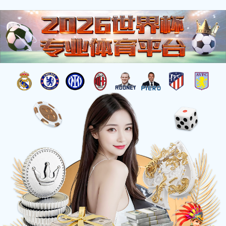
注册入口
乐动官方网页版
—— 比