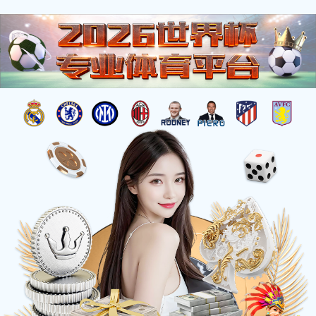
注册入口
乐动官方网页版
—— 比