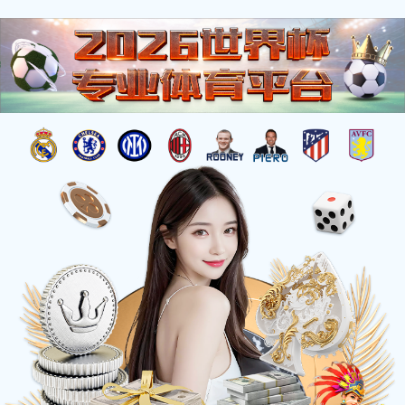
注册入口
乐动官方网页版
—— 比